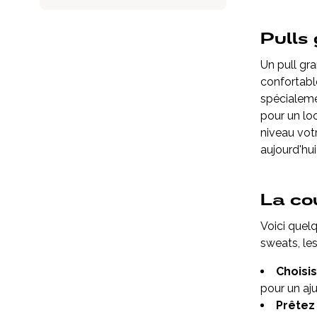
Pulls
Un pull gr
confortabl
spécialeme
pour un loo
niveau vot
aujourd'hui
La co
Voici quel
sweats, les
Choisis
pour un aj
Prêtez 