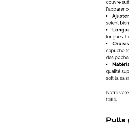
couvre suf
l'apparenc
Ajuste
soient bien
Longue
longues. L
Choisis
capuche te
des poches
Matéria
qualité sup
soit la sais
Notre vête
taille.
Pulls