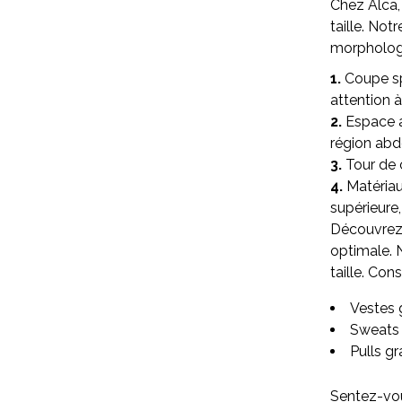
Chez Alca,
taille. Not
morphologi
1.
Coupe sp
attention 
2.
Espace a
région abd
3.
Tour de 
4.
Matériau
supérieure,
Découvrez n
optimale. 
taille. Co
Vestes 
Sweats 
Pulls g
Sentez-vou