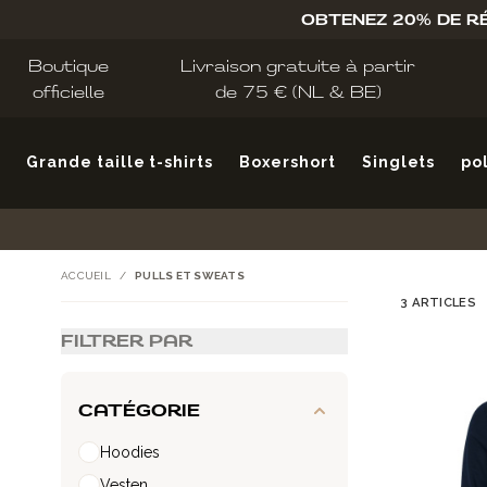
Allez au contenu
OBTENEZ 20% DE R
Boutique
Livraison gratuite à partir
officielle
de 75 € (NL & BE)
Grande taille t-shirts
Boxershort
Singlets
po
ACCUEIL
/
PULLS ET SWEATS
3
ARTICLES
FILTRER PAR
Passer à la liste des produits
CATÉGORIE
Hoodies
Vesten