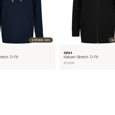
4 STUKS: -10%
4 
FLEX
Gilet
retch
O-Fit
Katoen-Stretch
O-Fit
,
,
83,95 €