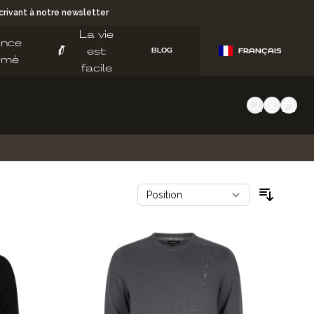
rivant à notre newsletter
La vie
ance
est
BLOG
FRANÇAIS
rmé
facile