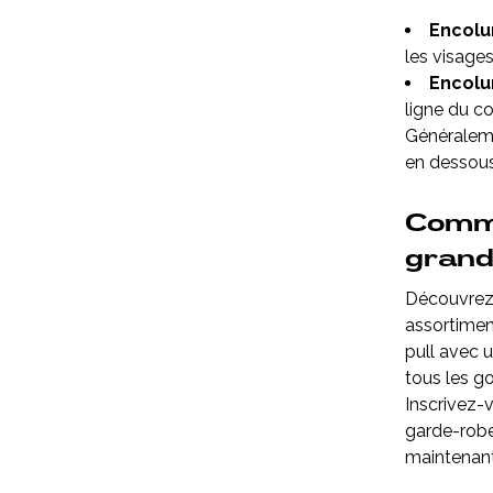
Encolu
les visage
Encolur
ligne du co
Généraleme
en dessous
Comma
grand
Découvrez 
assortiment
pull avec u
tous les go
Inscrivez-
garde-robe
maintenant