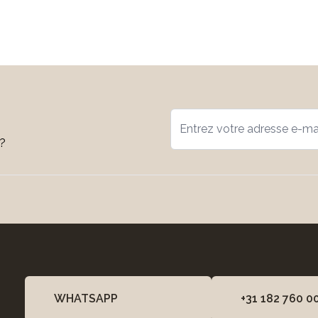
s?
WHATSAPP
+31 182 760 0