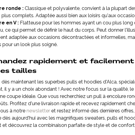
re ronde :
Classique et polyvalente, convient à la plupart de
s plus complets. Adaptée aussi bien aux loisirs qu'aux occasio
e en V :
Flatteuse pour les hommes ayant un cou plus long ou 
u, ce qui permet de définir le haut du corps. Peut donner l'ill
nt adaptée aux occasions décontractées et informelles, ma
 pour un look plus soigné.
ndez rapidement et facilement
es tailles
dès maintenant les superbes pulls et hoodies d'Alca, spécial
, il y a un choix abondant ! Avec notre focus sur la qualité, 
ne coupe idéale. Que vous recherchiez un pull à encolure rond
ûts. Profitez d'une livraison rapide et recevez rapidement che
vous à notre
newsletter
et restez informé des dernières offres
 dès aujourd'hui avec les magnifiques sweaters, pulls et ho
 et découvrez la combinaison parfaite de style et de confort 