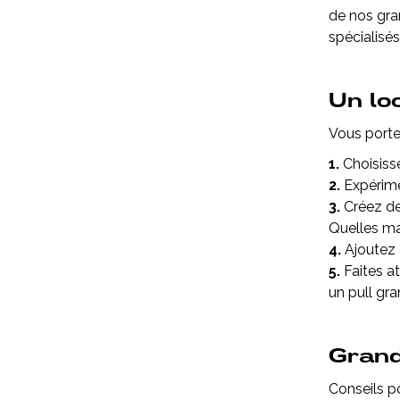
de nos gra
spécialisé
Un lo
Vous porte
1.
Choisiss
2.
Expérime
3.
Créez de
Quelles ma
4.
Ajoutez 
5.
Faites a
un pull gr
Grand
Conseils po