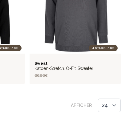
STUKS: -10%
4 STUKS: -10%
STYLISH
Sweat
Katoen-Stretch
O-Fit
Sweater
,
,
66,95 €
AFFICHER