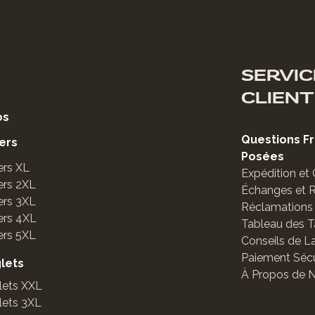
SERVIC
CLIENT
os
Questions 
ers
Posées
ers XL
Expédition et
ers 2XL
Échanges et 
ers 3XL
Réclamations 
ers 4XL
Tableau des Ta
ers 5XL
Conseils de L
Paiement Sécu
glets
À Propos de 
lets XXL
lets 3XL