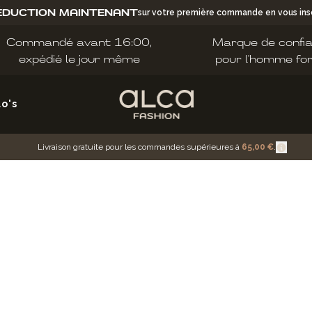
ÉDUCTION MAINTENANT
sur votre première commande en vous insc
Commandé avant 16:00,
Marque de confi
expédié le jour même
pour l'homme fo
lo's
Livraison gratuite pour les commandes supérieures à
65,00 €
.