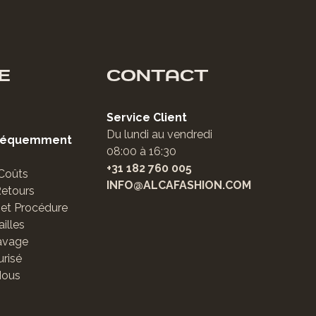
E
CONTACT
Service Client
Du lundi au vendredi
Fréquemment
08:00 à 16:30
+31 182 760 005
 Coûts
INFO@ALCAFASHION.COM
Retours
et Procédure
illes
avage
risé
Nous