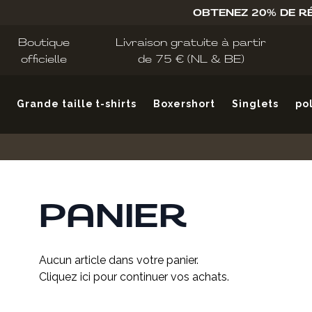
Allez au contenu
OBTENEZ 20% DE R
Boutique
Livraison gratuite à partir
officielle
de 75 € (NL & BE)
Grande taille t-shirts
Boxershort
Singlets
po
PANIER
Aucun article dans votre panier.
Cliquez
ici
pour continuer vos achats.