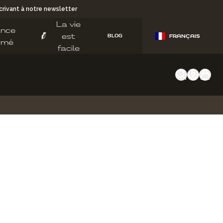
rivant à notre newsletter
La vie
ance
est
BLOG
FRANÇAIS
rmé
facile