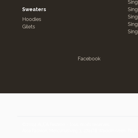
Sing
Sweaters
Sing
Sing
Hoodies
Sing
Gilets
Sing
Facebook
©2024 ALCA Fashion – tous droits réservés.
Alca Fashion, Mercuriusweg 3, 2741TB Waddinxveen, Pays