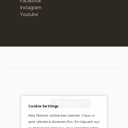
Facebook
Instagram
Youtube
©2024 ALCA Fashion – tous droits réservés.
Alca Fashion, Mercuriusweg 3, 2741TB Waddinxveen,
Pays-Bas
Blog
FRANÇAIS
Cookie Settings
CONNEXION REVENDEUR
Alca Fashion utilise des cookies. Ceux-ci
sont utilisés à diverses fins. En cliquant sur