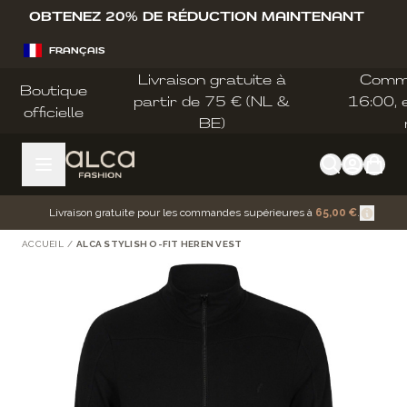
Allez au contenu
OBTENEZ 20% DE RÉDUCTION MAINTENANT
FRANÇAIS
Livraison gratuite à
Comm
Boutique
partir de 75 € (NL &
16:00, e
officielle
BE)
Livraison gratuite pour les commandes supérieures à
65,00 €
.
ACCUEIL
/
ALCA STYLISH O-FIT HEREN VEST