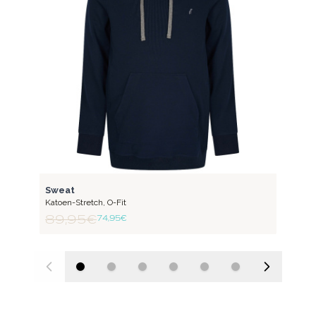
FLEX
Sweat
Katoen-Stretch
,
O-Fit
89,95 €
74,95 €