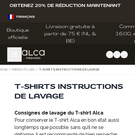
Allez au contenu
OBTENEZ 20% DE RÉDUCTION MAINTENANT
FRANÇAIS
Livraison gratuite à
Comm
Boutique
partir de 75 € (NL &
16:00, e
officielle
BE)
FAQS
/
PRODUITS LIÉS
/
T-SHIRTS INSTRUCTIONS DE LAVAGE
T-SHIRTS INSTRUCTIONS
DE LAVAGE
Consignes de lavage du T-shirt Alca
Pour conserver le T-shirt Alca en bon état aussi
longtemps que possible, sans qu’il ne se
déforme, il est recommandé de bien respecter