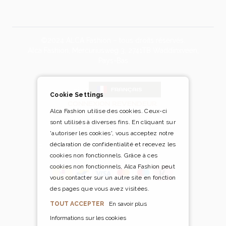
©2024 ALCA Fashion – tous droits réservés.
Alca Fashion, Mercuriusweg 3, 2741TB Waddinxveen,
Pays-Bas
Blog
FRANÇAIS
Cookie Settings
CONNEXION REVENDEUR
Alca Fashion utilise des cookies. Ceux-ci
sont utilisés à diverses fins. En cliquant sur
'autoriser les cookies', vous acceptez notre
déclaration de confidentialité et recevez les
Payer en toute sécurité et facilement via
cookies non fonctionnels. Grâce à ces
cookies non fonctionnels, Alca Fashion peut
vous contacter sur un autre site en fonction
des pages que vous avez visitées.
TOUT ACCEPTER
En savoir plus
Informations sur les cookies