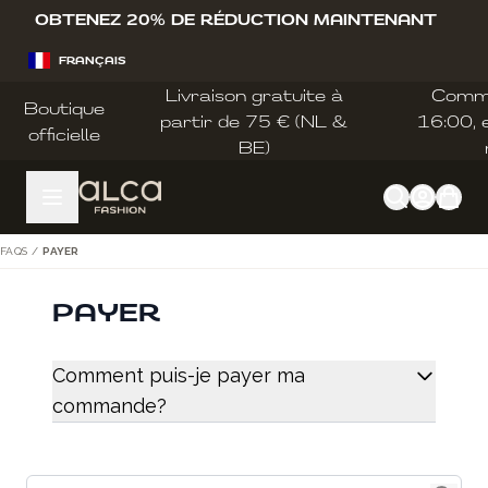
Allez au contenu
OBTENEZ 20% DE RÉDUCTION MAINTENANT
FRANÇAIS
Livraison gratuite à
Comm
Boutique
partir de 75 € (NL &
16:00, e
officielle
BE)
FAQS
/
PAYER
PAYER
Comment puis-je payer ma
commande?
Find answer (deliver, etc.)