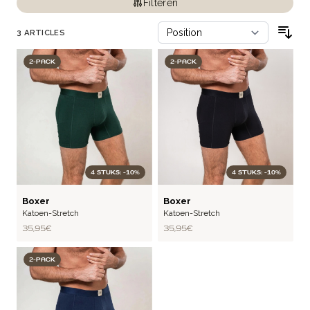
Filteren
3
ARTICLES
2-PACK
2-PACK
4 STUKS: -10%
4 STUKS: -10%
BASIC
BASIC
Boxer
Boxer
Katoen-Stretch
Katoen-Stretch
35,95 €
35,95 €
2-PACK