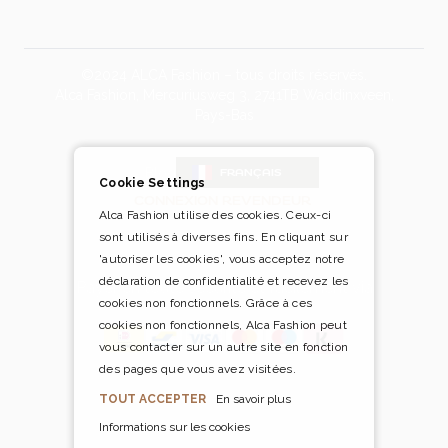
©2024 ALCA Fashion – tous droits réservés.
Alca Fashion, Mercuriusweg 3, 2741TB Waddinxveen,
Pays-Bas
Blog
FRANÇAIS
Cookie Settings
CONNEXION REVENDEUR
Alca Fashion utilise des cookies. Ceux-ci
sont utilisés à diverses fins. En cliquant sur
'autoriser les cookies', vous acceptez notre
déclaration de confidentialité et recevez les
Payer en toute sécurité et facilement via
cookies non fonctionnels. Grâce à ces
cookies non fonctionnels, Alca Fashion peut
vous contacter sur un autre site en fonction
des pages que vous avez visitées.
TOUT ACCEPTER
En savoir plus
Informations sur les cookies