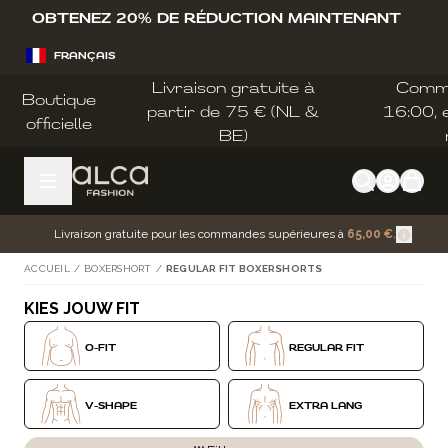
Allez au contenu
OBTENEZ 20% DE RÉDUCTION MAINTENANT
FRANÇAIS
Livraison gratuite à
Comm
Boutique
partir de 75 € (NL &
16:00, e
officielle
BE)
Livraison gratuite pour les commandes supérieures à
65,00 €
.
ACCUEIL
/
BOXERSHORT
/
REGULAR FIT BOXERSHORTS
KIES JOUW FIT
Passer à la liste des produits
O-FIT
REGULAR FIT
V-SHAPE
EXTRA LANG