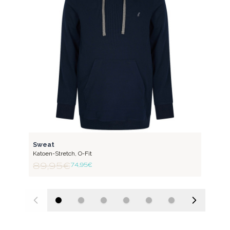
FLEX
Sweat
Katoen-Stretch
,
O-Fit
89,95 €
74,95 €