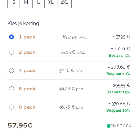
S
M
L
XL
2XL
Kies je korting
1 pack
€57.95
57,95 €
110,11 €
2 pack
55,05 €
208,62 €
4 pack
52,16 €
295,55 €
6 pack
49,26 €
370,88 €
8 pack
46,36 €
57,95 €
EN STOCK