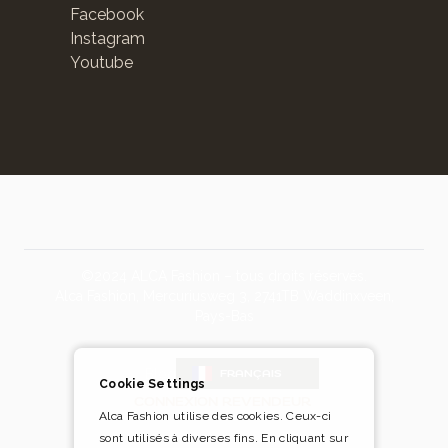
Facebook
Instagram
Youtube
©2024 ALCA Fashion – tous droits réservés.
Alca Fashion, Mercuriusweg 3, 2741TB Waddinxveen,
Pays-Bas
Blog
FRANÇAIS
Cookie Settings
CONNEXION REVENDEUR
Alca Fashion utilise des cookies. Ceux-ci
sont utilisés à diverses fins. En cliquant sur