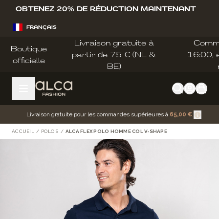
Allez au contenu
OBTENEZ 20% DE RÉDUCTION MAINTENANT
FRANÇAIS
Livraison gratuite à
Comm
Boutique
partir de 75 € (NL &
16:00, e
officielle
BE)
Livraison gratuite pour les commandes supérieures à
65,00 €
.
ACCUEIL
/
POLO'S
/
ALCA FLEX POLO HOMME COL V‑SHAPE