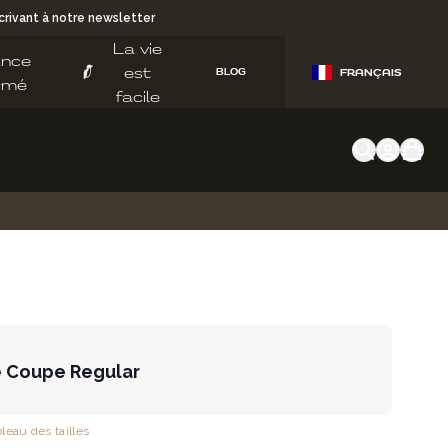
rivant à notre newsletter
La vie
ance
est
BLOG
FRANÇAIS
rmé
facile
e Coupe Regular
bleau des tailles