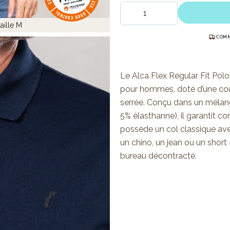
Quantité
aille M
COMM
Le Alca Flex Regular Fit Po
pour hommes, doté d’une coup
serrée. Conçu dans un mélan
5% élasthanne), il garantit c
possède un col classique av
un chino, un jean ou un short
bureau décontracté.