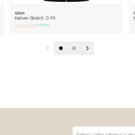
FLEX
Gilet
Katoen-Stretch
O-Fit
,
99,95 €
83,95 €