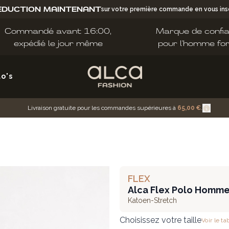
ÉDUCTION MAINTENANT
sur votre première commande en vous insc
Commandé avant 16:00,
Marque de confi
expédié le jour même
pour l'homme fo
lo's
Livraison gratuite pour les commandes supérieures à
65,00 €
.
FLEX
Alca Flex Polo Homm
Katoen-Stretch
Choisissez votre taille
Voir le ta