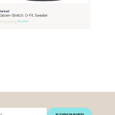
STYLISH
Sweat
Katoen-Stretch
O-Fit
Sweater
,
,
79,95 €
66,95 €
S'ABONNER