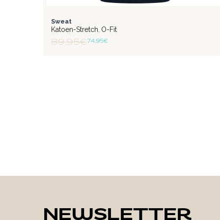
FLEX
Sweat
Katoen-Stretch
O-Fit
,
89,95 €
74,95 €
NEWSLETTER