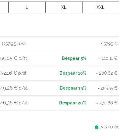
L
XL
XXL
€57.95
57,95 €
55,05 €
110,11 €
52,16 €
208,62 €
49,26 €
295,55 €
46,36 €
370,88 €
EN STOCK