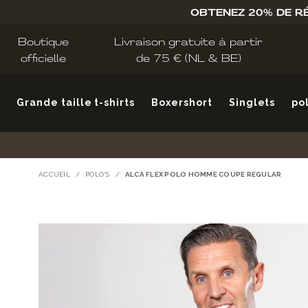
Allez au contenu
OBTENEZ 20% DE R
Boutique
Livraison gratuite à partir
officielle
de 75 € (NL & BE)
Grande taille t-shirts
Boxershort
Singlets
po
ACCUEIL
/
POLO'S
/
ALCA FLEX POLO HOMME COUPE REGULAR