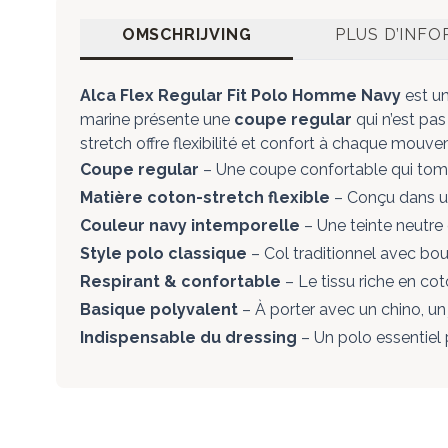
OMSCHRIJVING
PLUS D’INF
Alca Flex Regular Fit Polo Homme Navy
est un
marine présente une
coupe regular
qui n’est pa
stretch offre flexibilité et confort à chaque mouv
Coupe regular
– Une coupe confortable qui tombe
Matière coton-stretch flexible
– Conçu dans un
Couleur navy intemporelle
– Une teinte neutre
Style polo classique
– Col traditionnel avec bo
Respirant & confortable
– Le tissu riche en co
Basique polyvalent
– À porter avec un chino, un
Indispensable du dressing
– Un polo essentiel 