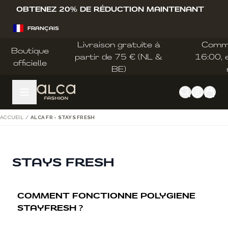
Allez au contenu
OBTENEZ 20% DE RÉDUCTION MAINTENANT
FRANÇAIS
Livraison gratuite à
Comm
Boutique
partir de 75 € (NL &
16:00, e
officielle
BE)
ACCUEIL
/
ALCA FR - STAYS FRESH
STAYS FRESH
COMMENT FONCTIONNE POLYGIENE
STAYFRESH ?