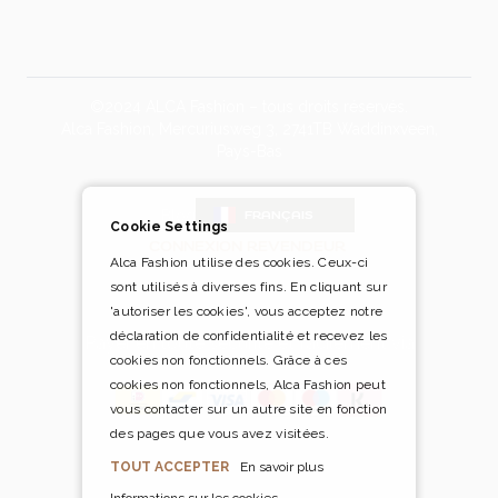
©2024 ALCA Fashion – tous droits réservés.
Alca Fashion, Mercuriusweg 3, 2741TB Waddinxveen,
Pays-Bas
Blog
FRANÇAIS
Cookie Settings
CONNEXION REVENDEUR
Alca Fashion utilise des cookies. Ceux-ci
sont utilisés à diverses fins. En cliquant sur
'autoriser les cookies', vous acceptez notre
déclaration de confidentialité et recevez les
Payer en toute sécurité et facilement via
cookies non fonctionnels. Grâce à ces
cookies non fonctionnels, Alca Fashion peut
vous contacter sur un autre site en fonction
des pages que vous avez visitées.
TOUT ACCEPTER
En savoir plus