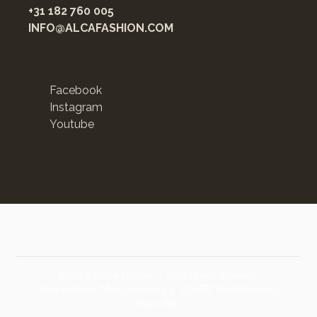
+31 182 760 005
INFO@ALCAFASHION.COM
Facebook
Instagram
Youtube
©2024 ALCA Fashion – tous droits réservés.
Alca Fashion, Mercuriusweg 3, 2741TB Waddinxveen,
Pays-Bas