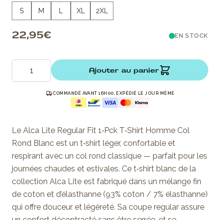
S
M
L
XL
2XL
22,95 €
EN STOCK
Quantité
Ajouter au panier
COMMANDÉ AVANT 16H00, EXPÉDIÉ LE JOUR MÊME
Le Alca Lite Regular Fit 1‑Pck T‑Shirt Homme Col
Rond Blanc est un t‑shirt léger, confortable et
respirant avec un col rond classique — parfait pour les
journées chaudes et estivales. Ce t‑shirt blanc de la
collection Alca Lite est fabriqué dans un mélange fin
de coton et d’élasthanne (93% coton / 7% élasthanne)
qui offre douceur et légèreté. Sa coupe regular assure
un confort décontracté sans être serrée, et se