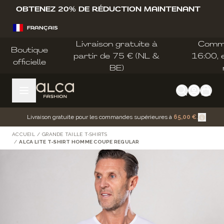
Allez au contenu
OBTENEZ 20% DE RÉDUCTION MAINTENANT
FRANÇAIS
Livraison gratuite à
Comm
Boutique
partir de 75 € (NL &
16:00, e
officielle
BE)
Livraison gratuite pour les commandes supérieures à
65,00 €
.
ACCUEIL
/
GRANDE TAILLE T-SHIRTS
/
ALCA LITE T‑SHIRT HOMME COUPE REGULAR