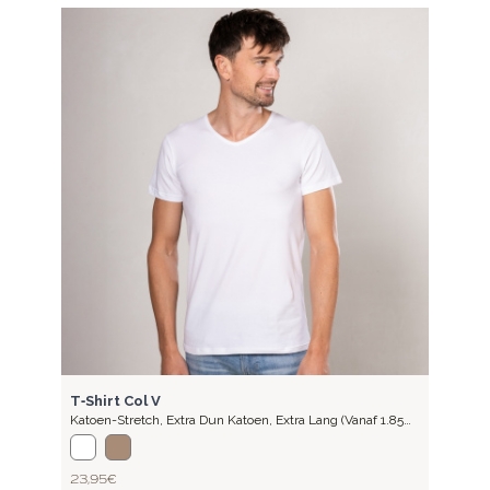
LITE
T-Sh
Kato
Mete
23,9
LITE
T‑Shirt Col V
Katoen-Stretch
,
Extra Dun Katoen, Extra Lang (vanaf 1.85
Meter)
23,95 €