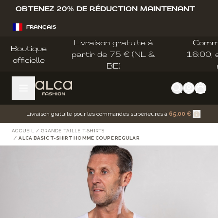
Allez au contenu
OBTENEZ 20% DE RÉDUCTION MAINTENANT
FRANÇAIS
Livraison gratuite à
Comm
Boutique
partir de 75 € (NL &
16:00, e
officielle
BE)
Livraison gratuite pour les commandes supérieures à
65,00 €
.
ACCUEIL
/
GRANDE TAILLE T-SHIRTS
/
ALCA BASIC T‑SHIRT HOMME COUPE REGULAR