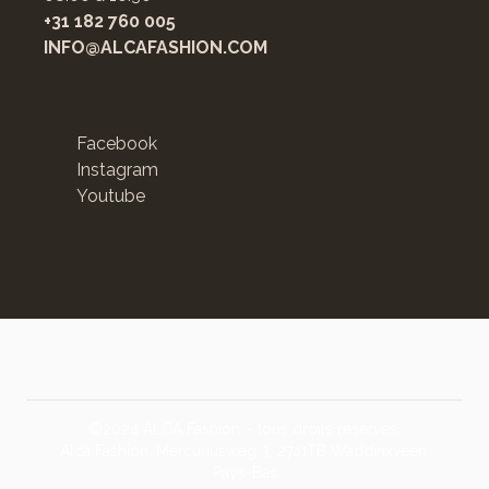
+31 182 760 005
INFO@ALCAFASHION.COM
Facebook
Instagram
Youtube
©2024 ALCA Fashion – tous droits réservés.
Alca Fashion, Mercuriusweg 3, 2741TB Waddinxveen,
Pays-Bas