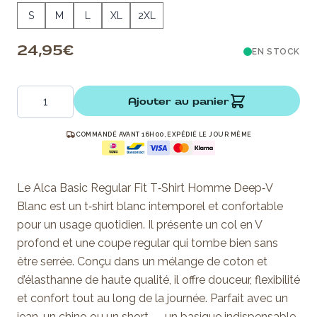
S
M
L
XL
2XL
24,95 €
EN STOCK
Quantité
Ajouter au panier
COMMANDÉ AVANT 16H00, EXPÉDIÉ LE JOUR MÊME
Le Alca Basic Regular Fit T‑Shirt Homme Deep‑V
Blanc est un t‑shirt blanc intemporel et confortable
pour un usage quotidien. Il présente un col en V
profond et une coupe regular qui tombe bien sans
être serrée. Conçu dans un mélange de coton et
d’élasthanne de haute qualité, il offre douceur, flexibilité
et confort tout au long de la journée. Parfait avec un
jean, un chino ou un short — un basique indispensable