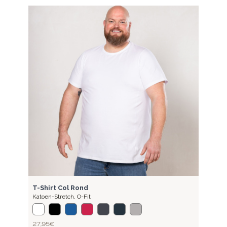
BASI
T-Sh
Kato
27,9
BASIC
T-Shirt Col Rond
Katoen-Stretch
,
O-Fit
27,95 €