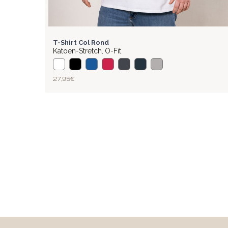
BASIC
T-Shirt Col Rond
Katoen-Stretch
O-Fit
,
27,95 €