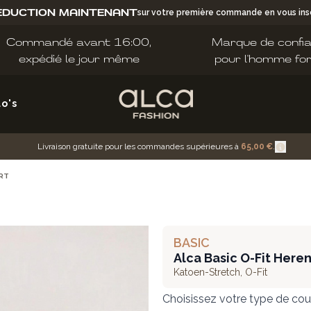
ÉDUCTION MAINTENANT
sur votre première commande en vous insc
Commandé avant 16:00,
Marque de confi
expédié le jour même
pour l'homme fo
lo's
Livraison gratuite pour les commandes supérieures à
65,00 €
.
IRT
BASIC
Alca Basic O-Fit Heren
Katoen-Stretch
,
O-Fit
Choisissez votre type de cou