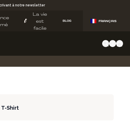
rivant à notre newsletter
La vie
ance
est
BLOG
FRANÇAIS
rmé
facile
 T-Shirt