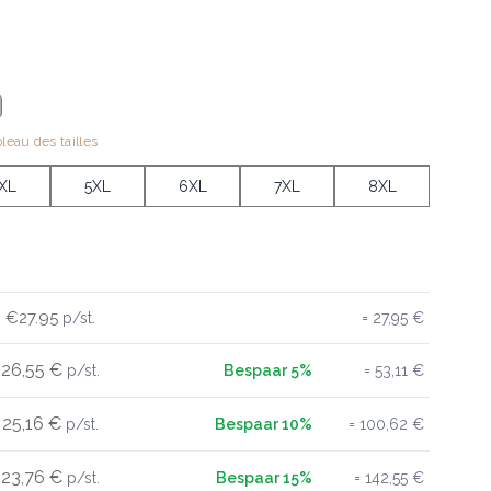
bleau des tailles
XL
5XL
6XL
7XL
8XL
€27.95
27,95 €
26,55 €
53,11 €
25,16 €
100,62 €
23,76 €
142,55 €