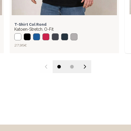
BASIC
T-Shirt Col Rond
Katoen-Stretch
O-Fit
,
27,95 €