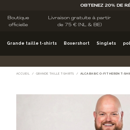
Allez au contenu
OBTENEZ 20% DE R
Boutique
Livraison gratuite à partir
officielle
de 75 € (NL & BE)
Grande taille t-shirts
Boxershort
Singlets
po
ACCUEIL
/
GRANDE TAILLE T-SHIRTS
/
ALCA BASIC O-FIT HEREN T-SH